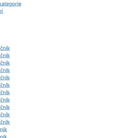
kategorie
í
očník
očník
očník
očník
očník
očník
očník
očník
očník
očník
očník
čník
čník