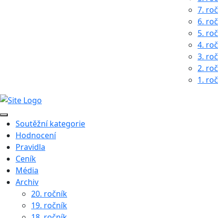
7. ro
6. ro
5. ro
4. ro
3. ro
2. ro
1. ro
Soutěžní kategorie
Hodnocení
Pravidla
Ceník
Média
Archiv
20. ročník
19. ročník
18. ročník