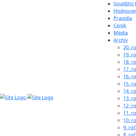
Soutěžní 
Hodnocen
Pravidla
Ceník
Média
Archiv
20. r
19. r
18. r
17. r
16. r
15. r
14. r
13. r
12. r
11. r
10. r
9. ro
8. ro