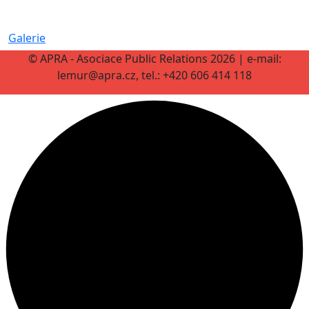
Galerie
© APRA - Asociace Public Relations 2026 | e-mail:
lemur@apra.cz, tel.: +420 606 414 118