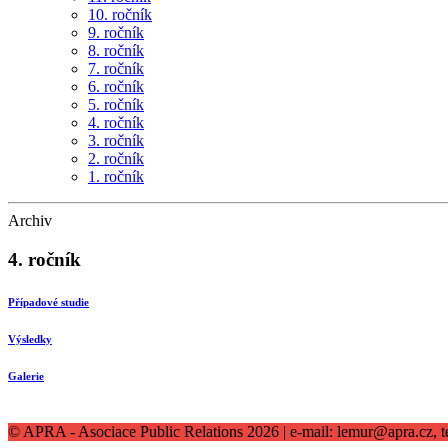
10. ročník
9. ročník
8. ročník
7. ročník
6. ročník
5. ročník
4. ročník
3. ročník
2. ročník
1. ročník
Archiv
4. ročník
Případové studie
Výsledky
Galerie
© APRA - Asociace Public Relations 2026 | e-mail: lemur@apra.cz, t