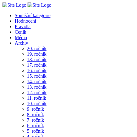
Soutěžní kategorie
Hodnocení
Pravidla
Ceník
Média
Archiv
20. ročník
19. ročník
18. ročník
17. ročník
16. ročník
15. ročník
14. ročník
13. ročník
12. ročník
11. ročník
10. ročník
9. ročník
8. ročník
7. ročník
6. ročník
5. ročník
4. ročník