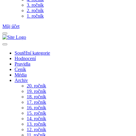
3. ročník
2. ročník
1. ročník
Můj účet
Soutěžní kategorie
Hodnocení
Pravidla
Ceník
Média
Archiv
20. ročník
19. ročník
18. ročník
17. ročník
16. ročník
15. ročník
14. ročník
13. ročník
12. ročník
11. ročník