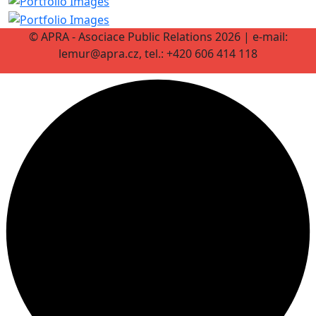
© APRA - Asociace Public Relations 2026 | e-mail:
lemur@apra.cz, tel.: +420 606 414 118