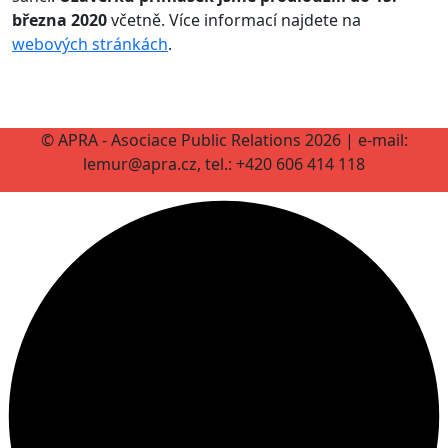
března 2020
včetně. Více informací najdete na
webových stránkách
.
© APRA - Asociace Public Relations 2026 | e-mail:
lemur@apra.cz, tel.: +420 606 414 118