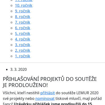
10. ročník
9. ročník
8. ročník
7. ročník
6. ročník
5. ročník
4. ročník
3. ročník
2. ročník
1. ročník
3. 3. 2020
PŘIHLAŠOVÁNÍ PROJEKTŮ DO SOUTĚŽE
JE PRODLOUŽENO!
Všichni, kteří nestihli
přihlásit
do soutěže LEMUR 2020
své projekty nebo
nominovat
tiskové mluvčí, mají pořád
šanci!
Uzávěrku přihlášek jsme prodloužili do 15.