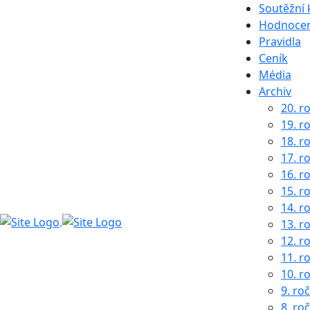
Soutěžní 
Hodnocen
Pravidla
Ceník
Média
Archiv
20. r
19. r
18. r
17. r
16. r
15. r
14. r
13. r
12. r
11. r
10. r
9. ro
8. ro