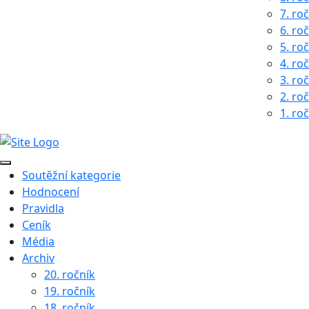
7. ro
6. ro
5. ro
4. ro
3. ro
2. ro
1. ro
Soutěžní kategorie
Hodnocení
Pravidla
Ceník
Média
Archiv
20. ročník
19. ročník
18. ročník