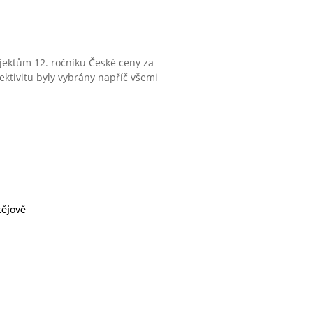
jektům 12. ročníku České ceny za
fektivitu byly vybrány napříč všemi
tějově