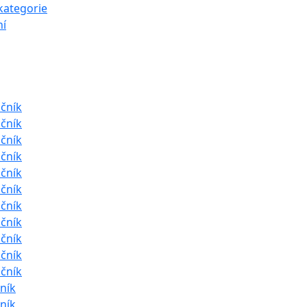
kategorie
í
očník
očník
očník
očník
očník
očník
očník
očník
očník
očník
očník
čník
čník