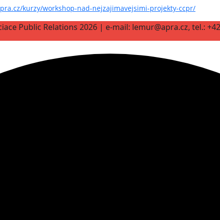
apra.cz/kurzy/workshop-nad-nejzajimavejsimi-projekty-ccpr/
iace Public Relations 2026 | e-mail: lemur@apra.cz, tel.: +4