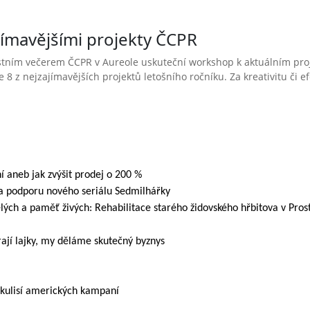
ímavějšími projekty ČCPR
ostním večerem ČCPR v Aureole uskuteční workshop k aktuálním pro
 8 z nejzajímavějších projektů letošního ročníku. Za kreativitu či e
ní aneb jak zvýšit prodej o 200 %
na podporu nového seriálu Sedmilhářky
lých a paměť živých: Rehabilitace starého židovského hřbitova v Pros
ají lajky, my děláme skutečný byznys
ákulisí amerických kampaní