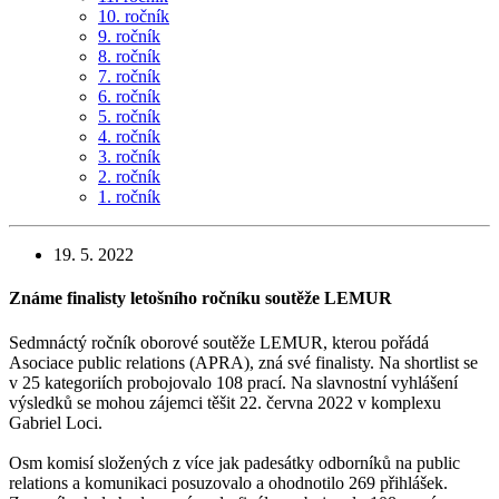
10. ročník
9. ročník
8. ročník
7. ročník
6. ročník
5. ročník
4. ročník
3. ročník
2. ročník
1. ročník
19. 5. 2022
Známe finalisty letošního ročníku soutěže LEMUR
Sedmnáctý ročník oborové soutěže LEMUR, kterou pořádá
Asociace public relations (APRA), zná své finalisty. Na shortlist se
v 25 kategoriích probojovalo 108 prací. Na slavnostní vyhlášení
výsledků se mohou zájemci těšit 22. června 2022 v komplexu
Gabriel Loci.
Osm komisí složených z více jak padesátky odborníků na public
relations a komunikaci posuzovalo a ohodnotilo 269 přihlášek.