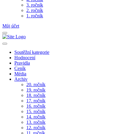
3. ročník
2. ročník
1. ročník
Můj účet
Soutěžní kategorie
Hodnocení
Pravidla
Ceník
Média
Archiv
20. ročník
19. ročník
18. ročník
17. ročník
16. ročník
15. ročník
14. ročník
13. ročník
12. ročník
11. ročník