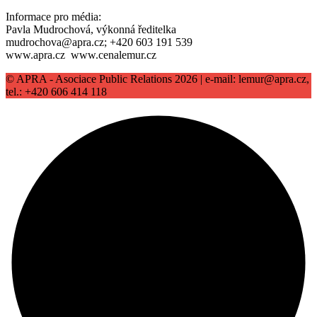
Informace pro média:
Pavla Mudrochová, výkonná ředitelka
mudrochova@apra.cz; +420 603 191 539
www.apra.cz www.cenalemur.cz
© APRA - Asociace Public Relations 2026 | e-mail: lemur@apra.cz,
tel.: +420 606 414 118