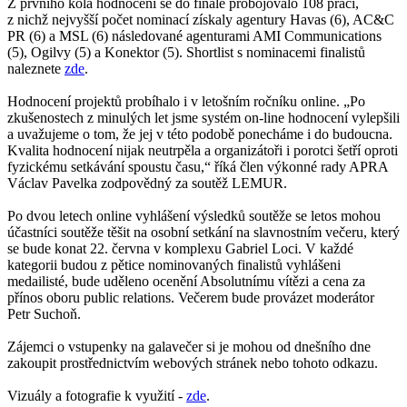
Z prvního kola hodnocení se do finále probojovalo 108 prací,
z nichž nejvyšší počet nominací získaly agentury Havas (6), AC&C
PR (6) a MSL (6) následované agenturami AMI Communications
(5), Ogilvy (5) a Konektor (5). Shortlist s nominacemi finalistů
naleznete
zde
.
Hodnocení projektů probíhalo i v letošním ročníku online. „Po
zkušenostech z minulých let jsme systém on-line hodnocení vylepšili
a uvažujeme o tom, že jej v této podobě ponecháme i do budoucna.
Kvalita hodnocení nijak neutrpěla a organizátoři i porotci šetří oproti
fyzickému setkávání spoustu času,“ říká člen výkonné rady APRA
Václav Pavelka zodpovědný za soutěž LEMUR.
Po dvou letech online vyhlášení výsledků soutěže se letos mohou
účastníci soutěže těšit na osobní setkání na slavnostním večeru, který
se bude konat 22. června v komplexu Gabriel Loci. V každé
kategorii budou z pětice nominovaných finalistů vyhlášeni
medailisté, bude uděleno ocenění Absolutnímu vítězi a cena za
přínos oboru public relations. Večerem bude provázet moderátor
Petr Suchoň.
Zájemci o vstupenky na galavečer si je mohou od dnešního dne
zakoupit prostřednictvím webových stránek nebo tohoto odkazu.
Vizuály a fotografie k využití -
zde
.