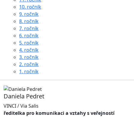
10. ročník
9. ročník
8. ročník
7. ročník
6. ročník
5. ročník
4. ročník
3. ročník
2. ročník
1. ročník
Daniela Pedret
VINCI / Via Salis
ředitelka pro komunikaci a vztahy s veřejností