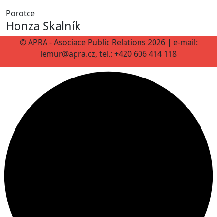
Porotce
Honza Skalník
© APRA - Asociace Public Relations 2026 | e-mail:
lemur@apra.cz, tel.: +420 606 414 118