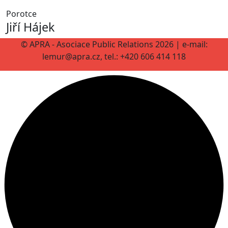
Porotce
Jiří Hájek
© APRA - Asociace Public Relations 2026 | e-mail:
lemur@apra.cz, tel.: +420 606 414 118