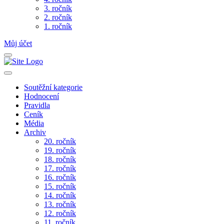
3. ročník
2. ročník
1. ročník
Můj účet
Soutěžní kategorie
Hodnocení
Pravidla
Ceník
Média
Archiv
20. ročník
19. ročník
18. ročník
17. ročník
16. ročník
15. ročník
14. ročník
13. ročník
12. ročník
11. ročník