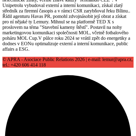
Unipetrolu vybudoval externí a interní komunikaci, získal zlatý
středník za firemní časopis a v rámci CSR zarybňoval řeku Bílinu..
Řídil agenturu Havas PR, pomohl zdvojnásobit její obrat a získat
pro ní nějaké ty Lemury. Mihnul se na platformě TED X s
proslovem na téma "Stavební kameny štěstí". Postavil na nohy
marketingovou komunikaci společnosti MOL, včetně fotbalového
poháru MOL Cup.V půlce roku 2024 se vrátil zpět do energetiky a
dodnes v EONu optimalizuje externí a interní komunikace, public
affairs a ESG.
© APRA - Asociace Public Relations 2026 | e-mail: lemur@apra.cz,
tel.: +420 606 414 118