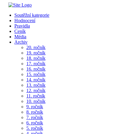
Soutěžní kategorie
Hodnocení
Pravidla
Ceník
Média
Archiv
20. ročník
19. ročník
18. ročník
17. ročník
16. ročník
15. ročník
14. ročník
13. ročník
12. ročník
11. ročník
10. ročník
9. ročník
8. ročník
7. ročník
6. ročník
5. ročník
4. ročník