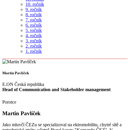
10. ročník
9. ročník
8. ročník
7. ročník
6. ročník
5. ročník
4. ročník
3. ročník
2. ročník
1. ročník
Martin Pavlíček
E.ON Česká republika
Head of Communication and Stakeholder management
Porotce
Martin Pavlíček
Jako mluvčí ČEZu se specializoval na ektromobilitu, chytré sítě a
netechnické ztráty, včetně žhavé kauzy "Komando ČEZ". V