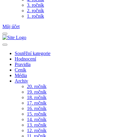
3. ročník
2. ročník
1. ročník
Můj účet
Soutěžní kategorie
Hodnocení
Pravidla
Ceník
Média
Archiv
20. ročník
19. ročník
18. ročník
17. ročník
16. ročník
15. ročník
14. ročník
13. ročník
12. ročník
11. ročník