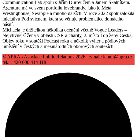
Communication Lab spolu s Jiřím Ďurovičem a Janem Skalníkem.
Agentura má ve svém portfoliu lovebrandy, jako je Meta,
Westinghouse, Swappie a mnoho dalších. V roce 2022 spoluzaložila
iniciativu Pod svícnem, která se věnuje problematice domácího
násilí.
Michaela je držitelkou několika ocenění včetně Vogue Leaders –
Nejvlivnější žena v oblasti CSR a charity, 2. místo Top ženy Česka,
Objev roku v soutěži Podcast roku a několik výher a pódiových
umístění v českých a mezinárodních oborových soutěžích.
© APRA - Asociace Public Relations 2026 | e-mail: lemur@apra.cz,
tel.: +420 606 414 118