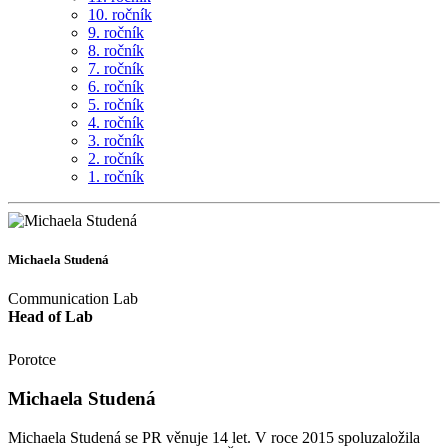
10. ročník
9. ročník
8. ročník
7. ročník
6. ročník
5. ročník
4. ročník
3. ročník
2. ročník
1. ročník
Michaela Studená
Communication Lab
Head of Lab
Porotce
Michaela Studená
Michaela Studená se PR věnuje 14 let. V roce 2015 spoluzaložila