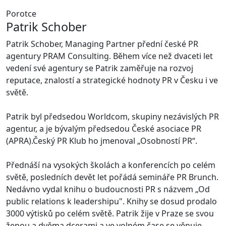
Porotce
Patrik Schober
Patrik Schober, Managing Partner přední české PR
agentury PRAM Consulting. Během více než dvaceti let
vedení své agentury se Patrik zaměřuje na rozvoj
reputace, znalostí a strategické hodnoty PR v Česku i ve
světě.
Patrik byl předsedou Worldcom, skupiny nezávislých PR
agentur, a je bývalým předsedou České asociace PR
(APRA).Český PR Klub ho jmenoval „Osobností PR“.
Přednáší na vysokých školách a konferencích po celém
světě, posledních devět let pořádá semináře PR Brunch.
Nedávno vydal knihu o budoucnosti PR s názvem „Od
public relations k leadershipu". Knihy se dosud prodalo
3000 výtisků po celém světě. Patrik žije v Praze se svou
ženou a dvěma dcerami a ve volném čase se věnuje