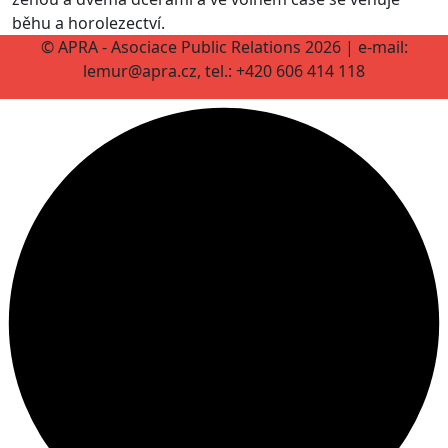
běhu a horolezectví.
© APRA - Asociace Public Relations 2026 | e-mail:
lemur@apra.cz, tel.: +420 606 414 118