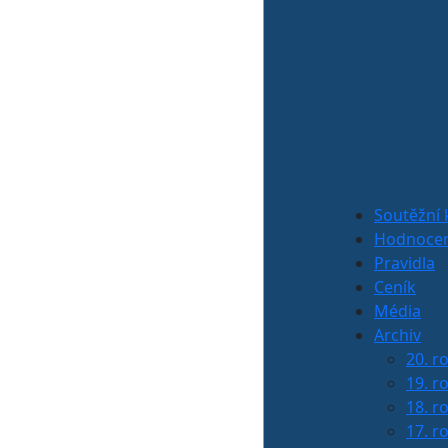
Soutěžní 
Hodnocen
Pravidla
Ceník
Média
Archiv
20. r
19. r
18. r
17. r