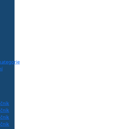
kategorie
í
očník
očník
očník
očník