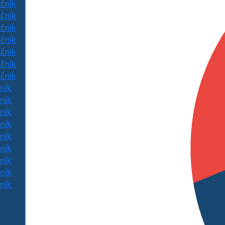
očník
očník
očník
očník
očník
očník
očník
čník
čník
čník
čník
čník
čník
čník
čník
čník