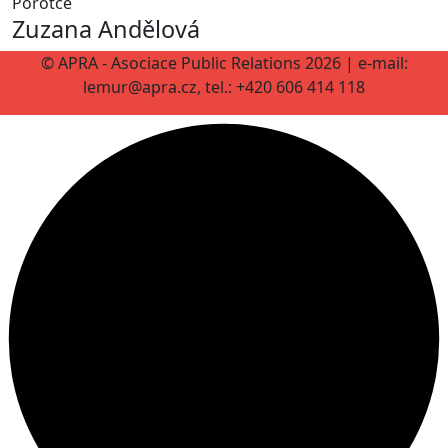
Porotce
Zuzana Andělová
© APRA - Asociace Public Relations 2026 | e-mail:
lemur@apra.cz, tel.: +420 606 414 118