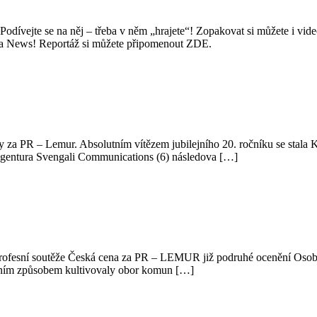
Podívejte se na něj – třeba v něm „hrajete“! Zopakovat si můžete i 
ma News! Reportáž si můžete připomenout ZDE.
ny za PR – Lemur. Absolutním vítězem jubilejního 20. ročníku se stal
gentura Svengali Communications (6) následova […]
 profesní soutěže Česká cena za PR – LEMUR již podruhé ocenění Osobn
dním způsobem kultivovaly obor komun […]