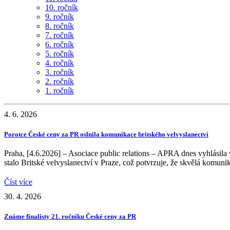
10. ročník
9. ročník
8. ročník
7. ročník
6. ročník
5. ročník
4. ročník
3. ročník
2. ročník
1. ročník
4. 6. 2026
Porotce České ceny za PR oslnila komunikace britského velvyslanectví
Praha, [4.6.2026] – Asociace public relations – APRA dnes vyhlásil
stalo Britské velvyslanectví v Praze, což potvrzuje, že skvělá komuni
Číst více
30. 4. 2026
Známe finalisty 21. ročníku České ceny za PR