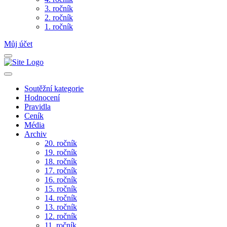
3. ročník
2. ročník
1. ročník
Můj účet
Soutěžní kategorie
Hodnocení
Pravidla
Ceník
Média
Archiv
20. ročník
19. ročník
18. ročník
17. ročník
16. ročník
15. ročník
14. ročník
13. ročník
12. ročník
11. ročník