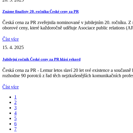
Známe finalisty 20. ročníku České ceny za PR
Česká cena za PR zveřejnila nominované v jubilejním 20. ročníku. Z r
oborové ceny, které každoročně uděluje Asociace public relations (
Číst více
15. 4. 2025
Jubilejní ročník České ceny za PR hlásí rekord
Česká cena za PR - Lemur letos slaví 20 let své existence a současně 
rozhodne 90 porotců z řad těch nejzkušenějších komunikačních profe
Číst více
1
2
3
4
5
6
7