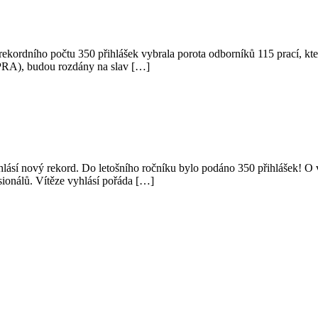
ekordního počtu 350 přihlášek vybrala porota odborníků 115 prací, kte
APRA), budou rozdány na slav […]
hlásí nový rekord. Do letošního ročníku bylo podáno 350 přihlášek! O vít
sionálů. Vítěze vyhlásí pořáda […]