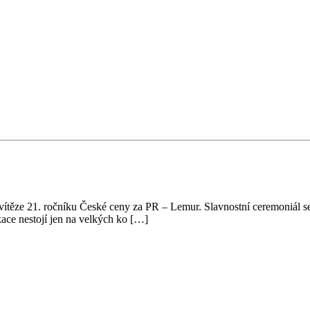
a vítěze 21. ročníku České ceny za PR – Lemur. Slavnostní ceremoniál 
kace nestojí jen na velkých ko […]