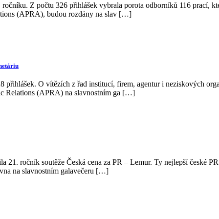
ročníku. Z počtu 326 přihlášek vybrala porota odborníků 116 prací, kt
lations (APRA), budou rozdány na slav […]
netáriu
 přihlášek. O vítězích z řad institucí, firem, agentur i neziskových or
lic Relations (APRA) na slavnostním ga […]
la 21. ročník soutěže Česká cena za PR – Lemur. Ty nejlepší české PR 
vna na slavnostním galavečeru […]