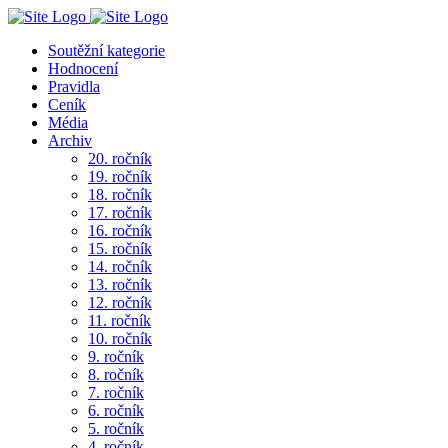
Soutěžní kategorie
Hodnocení
Pravidla
Ceník
Média
Archiv
20. ročník
19. ročník
18. ročník
17. ročník
16. ročník
15. ročník
14. ročník
13. ročník
12. ročník
11. ročník
10. ročník
9. ročník
8. ročník
7. ročník
6. ročník
5. ročník
4. ročník