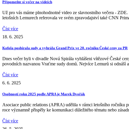
Připomeňte si večer na videích
Už pro vás máme plnohodnotné video ze slavnostního večera - ZDE. 
letošních Lemurech referovala ve svém zpravodajství také CNN Pri
Číst více
18. 6. 2025
Kofola posbírala sudy a vyhrála Grand Prix ve 20. ročníku České ceny za PR
Dnes večer byli v divadle Nová Spirála vyhlášeni vítězové České ce
povodních nazvanou Vraťme sudy domů. Nejvíce Lemurů si odnáší a
Číst více
6. 6. 2025
Osobností roku 2025 podle APRA je Marek Dvořák
Asociace public relations (APRA) udělila v rámci letošního ročníku
roce významně přispěly ke komunikaci důležitého tématu nebo zása
Číst více
26. 5. 2025