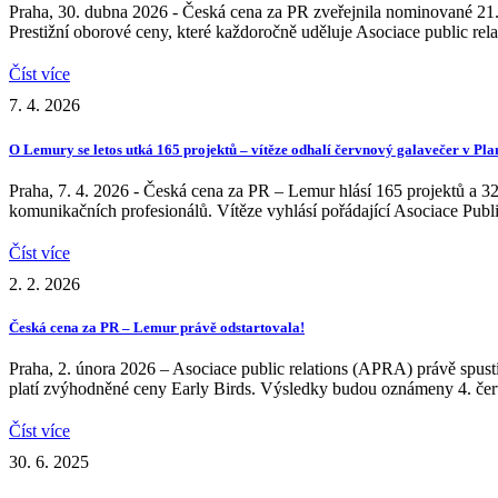
Praha, 30. dubna 2026 - Česká cena za PR zveřejnila nominované 21. 
Prestižní oborové ceny, které každoročně uděluje Asociace public re
Číst více
7. 4. 2026
O Lemury se letos utká 165 projektů – vítěze odhalí červnový galavečer v Pla
Praha, 7. 4. 2026 - Česká cena za PR – Lemur hlásí 165 projektů a 328
komunikačních profesionálů. Vítěze vyhlásí pořádající Asociace Pub
Číst více
2. 2. 2026
Česká cena za PR – Lemur právě odstartovala!
Praha, 2. února 2026 – Asociace public relations (APRA) právě spusti
platí zvýhodněné ceny Early Birds. Výsledky budou oznámeny 4. čer
Číst více
30. 6. 2025