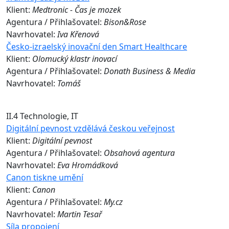
Klient:
Medtronic - Čas je mozek
Agentura / Přihlašovatel:
Bison&Rose
Navrhovatel:
Iva Křenová
Česko-izraelský inovační den Smart Healthcare
Klient:
Olomucký klastr inovací
Agentura / Přihlašovatel:
Donath Business & Media
Navrhovatel:
Tomáš
II.4 Technologie, IT
Digitální pevnost vzdělává českou veřejnost
Klient:
Digitální pevnost
Agentura / Přihlašovatel:
Obsahová agentura
Navrhovatel:
Eva Hromádková
Canon tiskne umění
Klient:
Canon
Agentura / Přihlašovatel:
My.cz
Navrhovatel:
Martin Tesař
Síla propojení