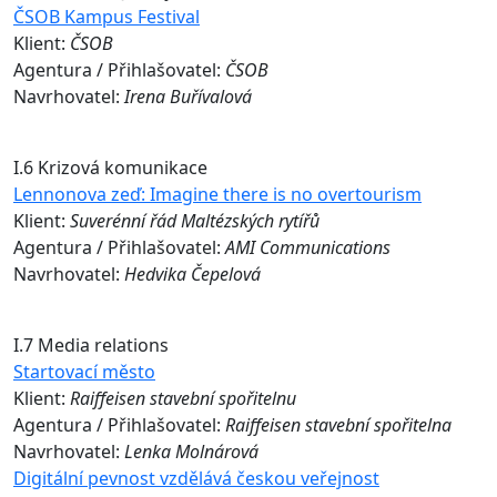
ČSOB Kampus Festival
Klient:
ČSOB
Agentura / Přihlašovatel:
ČSOB
Navrhovatel:
Irena Buřívalová
I.6 Krizová komunikace
Lennonova zeď: Imagine there is no overtourism
Klient:
Suverénní řád Maltézských rytířů
Agentura / Přihlašovatel:
AMI Communications
Navrhovatel:
Hedvika Čepelová
I.7 Media relations
Startovací město
Klient:
Raiffeisen stavební spořitelnu
Agentura / Přihlašovatel:
Raiffeisen stavební spořitelna
Navrhovatel:
Lenka Molnárová
Digitální pevnost vzdělává českou veřejnost