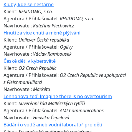
Kluby, kde se nestárne
Klient:
RESIDOMO, s.r.o.
Agentura / Přihlašovatel:
RESIDOMO, s.r.o.
Navrhovatel:
Kateřina Piechowicz
Hnutí za více chuti a méně plýtvání
Klient:
Unilever Česká republika
Agentura / Přihlašovatel:
Ogilvy
Navrhovatel:
Václav Rambousek
České děti v kybersvětě
Klient:
O2 Czech Republic
Agentura / Přihlašovatel:
O2 Czech Republic ve spolupráci
s FleishmanHillard
Navrhovatel:
Markéta
Lennonova zeď: Imagine there is no overtourism
Klient:
Suverénní řád Maltézských rytířů
Agentura / Přihlašovatel:
AMI Communications
Navrhovatel:
Hedvika Čepelová
Bádání o vodě aneb vodní laboratoř pro děti
Klient:
Severočeská vodárenská společnost