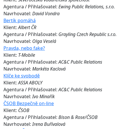
Agentura / Přihlašovatel:
Ewing Public Relations, s.r.o.
Navrhovatel:
David Vondra
Bertík pomáhá
Klient:
Albert ČR
Agentura / Přihlašovatel:
Grayling Czech Republic s.r.o.
Navrhovatel:
Olga Veselá
Pravda, nebo fake?
Klient:
T-Mobile
Agentura / Přihlašovatel:
AC&C Public Relations
Navrhovatel:
Markéta Kaclová
Klíče ke svobodě
Klient:
ASSA ABOLY
Agentura / Přihlašovatel:
AC&C Public Relations
Navrhovatel:
Ivo Minařík
ČSOB Bezpečně on-line
Klient:
ČSOB
Agentura / Přihlašovatel:
Bison & Rose/ČSOB
Navrhovatel:
Irena Buřívalová