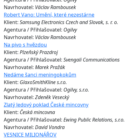
Navrhovatel:
Václav Rambousek
Robert Vano: Umění, které nezestárne
Klient:
Samsung Electronics Czech and Slovak, s. r. o.
Agentura / Přihlašovatel:
Ogilvy
Navrhovatel:
Václav Rambousek
Na pivo s hvězdou
Klient:
Plzeňský Prazdroj
Agentura / Přihlašovatel:
Svengali Communications
Navrhovatel:
Marek Pražák
Nedáme šanci meningokokům
Klient:
GlaxoSmithKline s.r.o.
Agentura / Přihlašovatel:
Ogilvy, s.r.o.
Navrhovatel:
Zdeněk Vesecký
Zlatý ledový poklad České mincovny
Klient:
Česká mincovna
Agentura / Přihlašovatel:
Ewing Public Relations, s.r.o.
Navrhovatel:
David Vondra
VESNICE MILIONÁŘOV