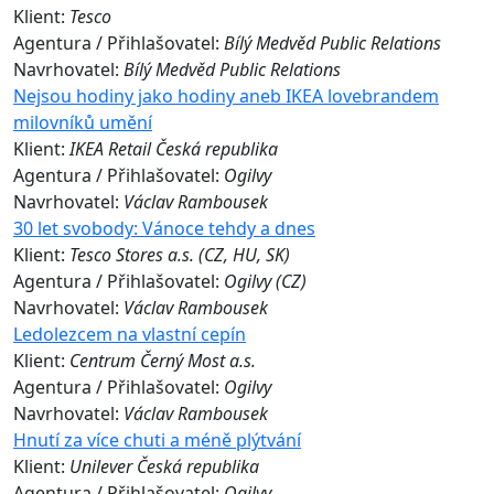
Klient:
Tesco
Agentura / Přihlašovatel:
Bílý Medvěd Public Relations
Navrhovatel:
Bílý Medvěd Public Relations
Nejsou hodiny jako hodiny aneb IKEA lovebrandem
milovníků umění
Klient:
IKEA Retail Česká republika
Agentura / Přihlašovatel:
Ogilvy
Navrhovatel:
Václav Rambousek
30 let svobody: Vánoce tehdy a dnes
Klient:
Tesco Stores a.s. (CZ, HU, SK)
Agentura / Přihlašovatel:
Ogilvy (CZ)
Navrhovatel:
Václav Rambousek
Ledolezcem na vlastní cepín
Klient:
Centrum Černý Most a.s.
Agentura / Přihlašovatel:
Ogilvy
Navrhovatel:
Václav Rambousek
Hnutí za více chuti a méně plýtvání
Klient:
Unilever Česká republika
Agentura / Přihlašovatel:
Ogilvy