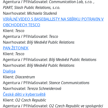
Agentura / Přihlašovatel:
Communication Lab, s.r.o. ,
PIART, Slash Public Relations, s.r.o.
Navrhovatel:
Michaela Studená
VIRÁLNÍ VIDEO S BASEBALLISTY NA SBÍRKU POTRAVIN V
OBCHODECH TESCO
Klient:
Tesco
Agentura / Přihlašovatel:
Tesco
Navrhovatel:
Bílý Medvěd Public Relations
PAN ŽETONEK
Klient:
Tesco
Agentura / Přihlašovatel:
Bílý Medvěd Public Relations
Navrhovatel:
Bílý Medvěd Public Relations
Dialiga
Klient:
Diacentrum
Agentura / Přihlašovatel:
Stance Communications
Navrhovatel:
Tereza Schneiderová
České děti v kybersvětě
Klient:
O2 Czech Republic
Agentura / Přihlašovatel:
O2 Czech Republic ve spolupráci