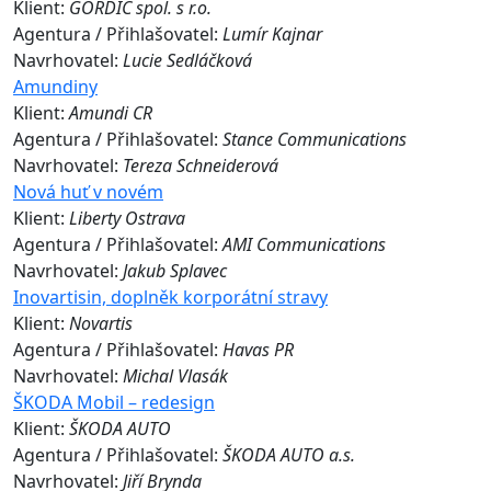
Klient:
GORDIC spol. s r.o.
Agentura / Přihlašovatel:
Lumír Kajnar
Navrhovatel:
Lucie Sedláčková
Amundiny
Klient:
Amundi CR
Agentura / Přihlašovatel:
Stance Communications
Navrhovatel:
Tereza Schneiderová
Nová huť v novém
Klient:
Liberty Ostrava
Agentura / Přihlašovatel:
AMI Communications
Navrhovatel:
Jakub Splavec
Inovartisin, doplněk korporátní stravy
Klient:
Novartis
Agentura / Přihlašovatel:
Havas PR
Navrhovatel:
Michal Vlasák
ŠKODA Mobil – redesign
Klient:
ŠKODA AUTO
Agentura / Přihlašovatel:
ŠKODA AUTO a.s.
Navrhovatel:
Jiří Brynda