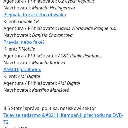
Agentura / Přihlašovatel:
O2 Czech Republic
Navrhovatel:
Markéta Hellingerová
Plejtvák do každého obýváku
Klient:
Google ČR
Agentura / Přihlašovatel:
Havas Worldwide Prague a.s.
Navrhovatel:
Daniela Chovancova
Pravda, nebo fake?
Klient:
T-Mobile
Agentura / Přihlašovatel:
AC&C Public Relations
Navrhovatel:
Markéta Kaclová
#AMIDigitalIndex
Klient:
AMI Digital
Agentura / Přihlašovatel:
AMI Digital
Navrhovatel:
Kateřina Marešová
II.5 Státní správa, politika, neziskový sektor
Televize zadarmo &#8211; Kampaň k přechodu na DVB-
T2