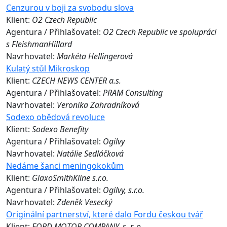
Cenzurou v boji za svobodu slova
Klient:
O2 Czech Republic
Agentura / Přihlašovatel:
O2 Czech Republic ve spolupráci
s FleishmanHillard
Navrhovatel:
Markéta Hellingerová
Kulatý stůl Mikroskop
Klient:
CZECH NEWS CENTER a.s.
Agentura / Přihlašovatel:
PRAM Consulting
Navrhovatel:
Veronika Zahradníková
Sodexo obědová revoluce
Klient:
Sodexo Benefity
Agentura / Přihlašovatel:
Ogilvy
Navrhovatel:
Natálie Sedláčková
Nedáme šanci meningokokům
Klient:
GlaxoSmithKline s.r.o.
Agentura / Přihlašovatel:
Ogilvy, s.r.o.
Navrhovatel:
Zdeněk Vesecký
Originální partnerství, které dalo Fordu českou tvář
Klient:
FORD MOTOR COMPANY, s. r. o.