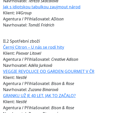
Navrhovatel:
Tereza Skacalova
Jak s idiotskou tabulkou zaujmout národ
Klient:
V4Group
Agentura / Přihlašovatel:
ADison
Navrhovatel:
Tomáš Fridrich
II.2 Spotřební zboží
Černý Citron – U nás se rodí hity
Klient:
Pivovar Litovel
Agentura / Přihlašovatel:
Creative Adison
Navrhovatel:
Adéla Jurková
VEGGIE REVOLUCE OD GARDEN GOURMET V ČR
Klient:
Nestlé
Agentura / Přihlašovatel:
Bison & Rose
Navrhovatel:
Zuzana Binarová
GRANKU UŽ JE 40 LET. JAK TO ZAČALO?
Klient:
Nestlé
Agentura / Přihlašovatel:
Bison & Rose