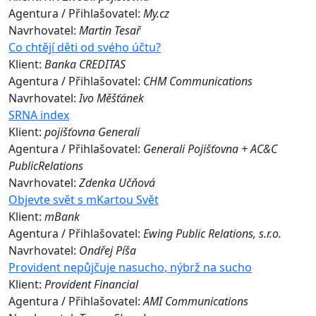
Agentura / Přihlašovatel:
My.cz
Navrhovatel:
Martin Tesař
Co chtějí děti od svého účtu?
Klient:
Banka CREDITAS
Agentura / Přihlašovatel:
CHM Communications
Navrhovatel:
Ivo Měšťánek
SRNA index
Klient:
pojišťovna Generali
Agentura / Přihlašovatel:
Generali Pojišťovna + AC&C
PublicRelations
Navrhovatel:
Zdenka Učňová
Objevte svět s mKartou Svět
Klient:
mBank
Agentura / Přihlašovatel:
Ewing Public Relations, s.r.o.
Navrhovatel:
Ondřej Píša
Provident nepůjčuje nasucho, nýbrž na sucho
Klient:
Provident Financial
Agentura / Přihlašovatel:
AMI Communications