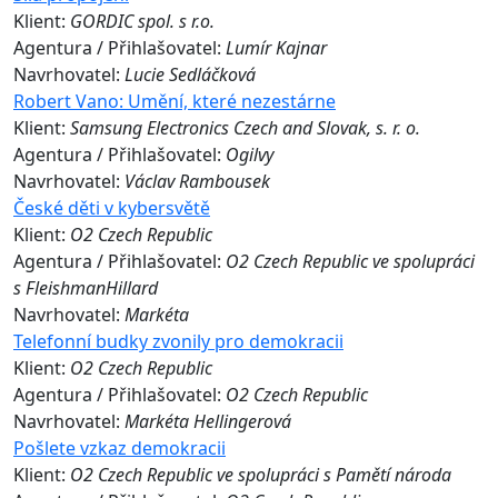
Klient:
GORDIC spol. s r.o.
Agentura / Přihlašovatel:
Lumír Kajnar
Navrhovatel:
Lucie Sedláčková
Robert Vano: Umění, které nezestárne
Klient:
Samsung Electronics Czech and Slovak, s. r. o.
Agentura / Přihlašovatel:
Ogilvy
Navrhovatel:
Václav Rambousek
České děti v kybersvětě
Klient:
O2 Czech Republic
Agentura / Přihlašovatel:
O2 Czech Republic ve spolupráci
s FleishmanHillard
Navrhovatel:
Markéta
Telefonní budky zvonily pro demokracii
Klient:
O2 Czech Republic
Agentura / Přihlašovatel:
O2 Czech Republic
Navrhovatel:
Markéta Hellingerová
Pošlete vzkaz demokracii
Klient:
O2 Czech Republic ve spolupráci s Pamětí národa