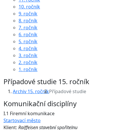
10. ročník
9. ročník
8. ročník
7. ročník
6. ročník
5. ročník
4. ročník
3. ročník
2. ročník
1. ročník
Případové studie 15. ročník
Archiv 15. ročník
Případové studie
Komunikační disciplíny
I.1 Firemní komunikace
Startovací město
Klient:
Raiffeisen stavební spořitelnu