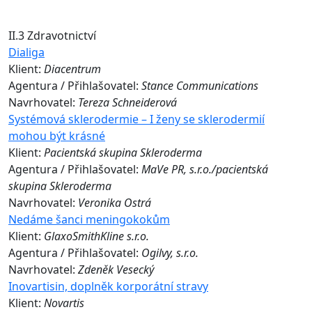
II.3 Zdravotnictví
Dialiga
Klient:
Diacentrum
Agentura / Přihlašovatel:
Stance Communications
Navrhovatel:
Tereza Schneiderová
Systémová sklerodermie – I ženy se sklerodermií
mohou být krásné
Klient:
Pacientská skupina Skleroderma
Agentura / Přihlašovatel:
MaVe PR, s.r.o./pacientská
skupina Skleroderma
Navrhovatel:
Veronika Ostrá
Nedáme šanci meningokokům
Klient:
GlaxoSmithKline s.r.o.
Agentura / Přihlašovatel:
Ogilvy, s.r.o.
Navrhovatel:
Zdeněk Vesecký
Inovartisin, doplněk korporátní stravy
Klient:
Novartis