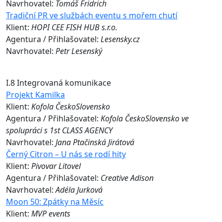
Navrhovatel:
Tomáš Fridrich
Tradiční PR ve službách eventu s mořem chutí
Klient:
HOPI CEE FISH HUB s.r.o.
Agentura / Přihlašovatel:
Lesensky.cz
Navrhovatel:
Petr Lesenský
I.8 Integrovaná komunikace
Projekt Kamilka
Klient:
Kofola ČeskoSlovensko
Agentura / Přihlašovatel:
Kofola ČeskoSlovensko ve
spolupráci s 1st CLASS AGENCY
Navrhovatel:
Jana Ptačinská Jirátová
Černý Citron – U nás se rodí hity
Klient:
Pivovar Litovel
Agentura / Přihlašovatel:
Creative Adison
Navrhovatel:
Adéla Jurková
Moon 50: Zpátky na Měsíc
Klient:
MVP events