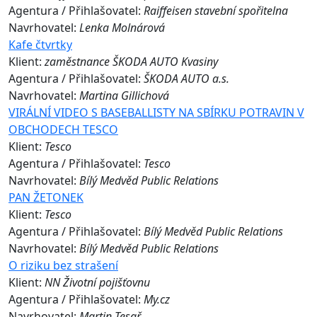
Agentura / Přihlašovatel:
Raiffeisen stavební spořitelna
Navrhovatel:
Lenka Molnárová
Kafe čtvrtky
Klient:
zaměstnance ŠKODA AUTO Kvasiny
Agentura / Přihlašovatel:
ŠKODA AUTO a.s.
Navrhovatel:
Martina Gillichová
VIRÁLNÍ VIDEO S BASEBALLISTY NA SBÍRKU POTRAVIN V
OBCHODECH TESCO
Klient:
Tesco
Agentura / Přihlašovatel:
Tesco
Navrhovatel:
Bílý Medvěd Public Relations
PAN ŽETONEK
Klient:
Tesco
Agentura / Přihlašovatel:
Bílý Medvěd Public Relations
Navrhovatel:
Bílý Medvěd Public Relations
O riziku bez strašení
Klient:
NN Životní pojišťovnu
Agentura / Přihlašovatel:
My.cz
Navrhovatel:
Martin Tesař