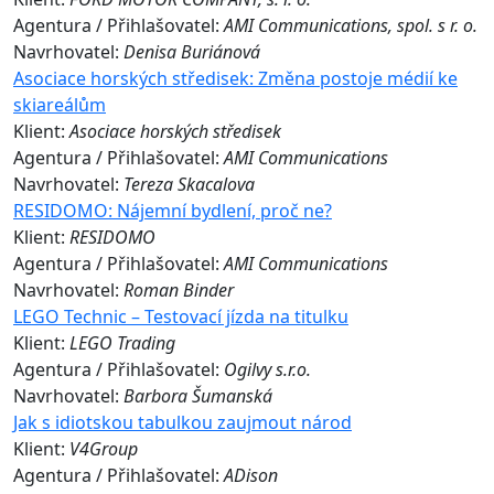
Agentura / Přihlašovatel:
AMI Communications, spol. s r. o.
Navrhovatel:
Denisa Buriánová
Asociace horských středisek: Změna postoje médií ke
skiareálům
Klient:
Asociace horských středisek
Agentura / Přihlašovatel:
AMI Communications
Navrhovatel:
Tereza Skacalova
RESIDOMO: Nájemní bydlení, proč ne?
Klient:
RESIDOMO
Agentura / Přihlašovatel:
AMI Communications
Navrhovatel:
Roman Binder
LEGO Technic – Testovací jízda na titulku
Klient:
LEGO Trading
Agentura / Přihlašovatel:
Ogilvy s.r.o.
Navrhovatel:
Barbora Šumanská
Jak s idiotskou tabulkou zaujmout národ
Klient:
V4Group
Agentura / Přihlašovatel:
ADison