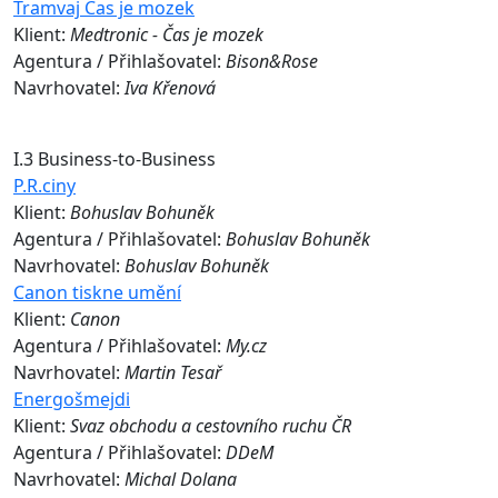
Tramvaj Čas je mozek
Klient:
Medtronic - Čas je mozek
Agentura / Přihlašovatel:
Bison&Rose
Navrhovatel:
Iva Křenová
I.3 Business-to-Business
P.R.ciny
Klient:
Bohuslav Bohuněk
Agentura / Přihlašovatel:
Bohuslav Bohuněk
Navrhovatel:
Bohuslav Bohuněk
Canon tiskne umění
Klient:
Canon
Agentura / Přihlašovatel:
My.cz
Navrhovatel:
Martin Tesař
Energošmejdi
Klient:
Svaz obchodu a cestovního ruchu ČR
Agentura / Přihlašovatel:
DDeM
Navrhovatel:
Michal Dolana