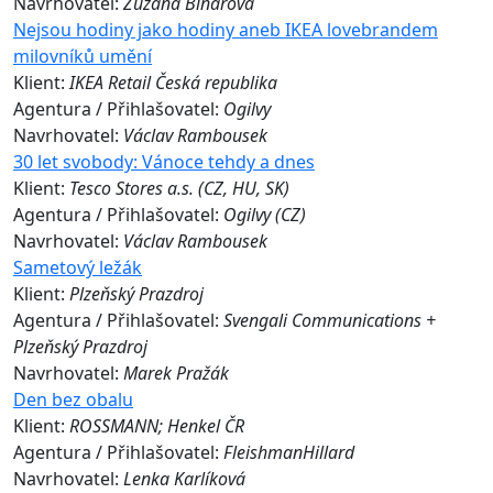
Navrhovatel:
Zuzana Binarová
Nejsou hodiny jako hodiny aneb IKEA lovebrandem
milovníků umění
Klient:
IKEA Retail Česká republika
Agentura / Přihlašovatel:
Ogilvy
Navrhovatel:
Václav Rambousek
30 let svobody: Vánoce tehdy a dnes
Klient:
Tesco Stores a.s. (CZ, HU, SK)
Agentura / Přihlašovatel:
Ogilvy (CZ)
Navrhovatel:
Václav Rambousek
Sametový ležák
Klient:
Plzeňský Prazdroj
Agentura / Přihlašovatel:
Svengali Communications +
Plzeňský Prazdroj
Navrhovatel:
Marek Pražák
Den bez obalu
Klient:
ROSSMANN; Henkel ČR
Agentura / Přihlašovatel:
FleishmanHillard
Navrhovatel:
Lenka Karlíková