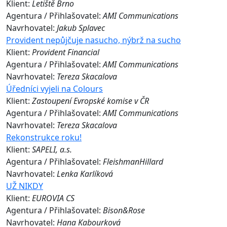
Klient:
Letiště Brno
Agentura / Přihlašovatel:
AMI Communications
Navrhovatel:
Jakub Splavec
Provident nepůjčuje nasucho, nýbrž na sucho
Klient:
Provident Financial
Agentura / Přihlašovatel:
AMI Communications
Navrhovatel:
Tereza Skacalova
Úředníci vyjeli na Colours
Klient:
Zastoupení Evropské komise v ČR
Agentura / Přihlašovatel:
AMI Communications
Navrhovatel:
Tereza Skacalova
Rekonstrukce roku!
Klient:
SAPELI, a.s.
Agentura / Přihlašovatel:
FleishmanHillard
Navrhovatel:
Lenka Karlíková
UŽ NIKDY
Klient:
EUROVIA CS
Agentura / Přihlašovatel:
Bison&Rose
Navrhovatel:
Hana Kabourková