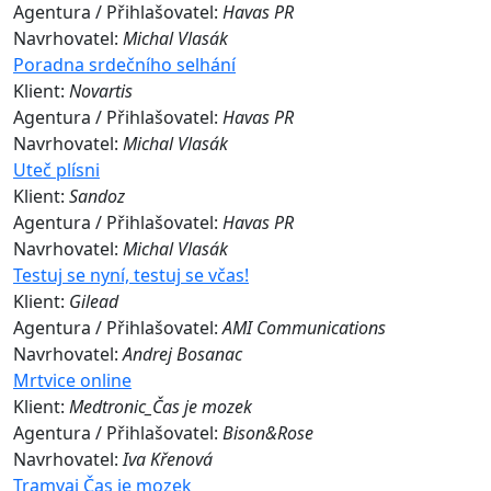
Agentura / Přihlašovatel:
Havas PR
Navrhovatel:
Michal Vlasák
Poradna srdečního selhání
Klient:
Novartis
Agentura / Přihlašovatel:
Havas PR
Navrhovatel:
Michal Vlasák
Uteč plísni
Klient:
Sandoz
Agentura / Přihlašovatel:
Havas PR
Navrhovatel:
Michal Vlasák
Testuj se nyní, testuj se včas!
Klient:
Gilead
Agentura / Přihlašovatel:
AMI Communications
Navrhovatel:
Andrej Bosanac
Mrtvice online
Klient:
Medtronic_Čas je mozek
Agentura / Přihlašovatel:
Bison&Rose
Navrhovatel:
Iva Křenová
Tramvaj Čas je mozek