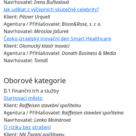
Navrhovatel:
Irena Buřívalová
Jak udělat z výčepních skutečné celebrity?
Klient:
Pilsner Urquell
Agentura / Přihlašovatel:
Bison&Rose, s. r. o.
Navrhovatel:
Miroslav Jašurek
Česko-izraelský inovační den Smart Healthcare
Klient:
Olomucký klastr inovací
Agentura / Přihlašovatel:
Donath Business & Media
Navrhovatel:
Tomáš
Oborové kategorie
II.1 Finanční trh a služby
Startovací město
Klient:
Raiffeisen stavební spořitelnu
Agentura / Přihlašovatel:
Raiffeisen stavební spořitelna
Navrhovatel:
Lenka Molnárová
O riziku bez strašení
Klient:
NN Životní pojišťovnu