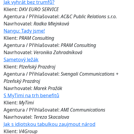
Jak vyhrát bez trumfů?
Klient:
DKV EURO SERVICE
Agentura / Přihlašovatel:
AC&C Public Relations s.r.o.
Navrhovatel:
Radka Mlejnková
Nangu: Tady jsme!
Klient:
PRAM Consulting
Agentura / Přihlašovatel:
PRAM Consulting
Navrhovatel:
Veronika Zahradníková
Sametový ležák
Klient:
Plzeňský Prazdroj
Agentura / Přihlašovatel:
Svengali Communications +
Plzeňský Prazdroj
Navrhovatel:
Marek Pražák
S MyTimi na trh benefitů
Klient:
MyTimi
Agentura / Přihlašovatel:
AMI Communications
Navrhovatel:
Tereza Skacalova
Jak s idiotskou tabulkou zaujmout národ
Klient:
V4Group