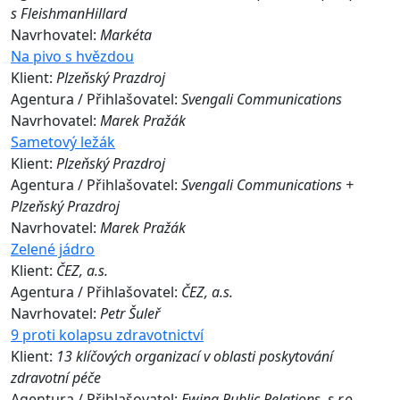
s FleishmanHillard
Navrhovatel:
Markéta
Na pivo s hvězdou
Klient:
Plzeňský Prazdroj
Agentura / Přihlašovatel:
Svengali Communications
Navrhovatel:
Marek Pražák
Sametový ležák
Klient:
Plzeňský Prazdroj
Agentura / Přihlašovatel:
Svengali Communications +
Plzeňský Prazdroj
Navrhovatel:
Marek Pražák
Zelené jádro
Klient:
ČEZ, a.s.
Agentura / Přihlašovatel:
ČEZ, a.s.
Navrhovatel:
Petr Šuleř
9 proti kolapsu zdravotnictví
Klient:
13 klíčových organizací v oblasti poskytování
zdravotní péče
Agentura / Přihlašovatel:
Ewing Public Relations, s.r.o.