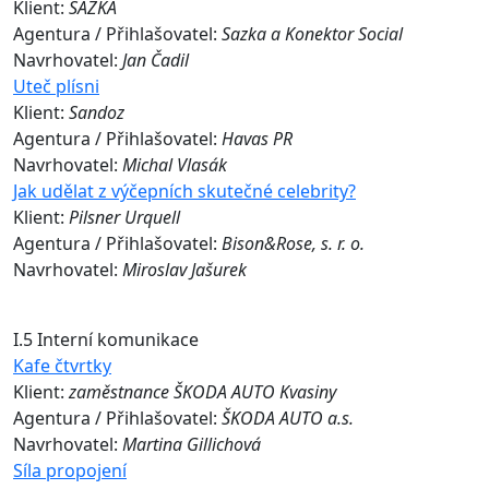
Klient:
SAZKA
Agentura / Přihlašovatel:
Sazka a Konektor Social
Navrhovatel:
Jan Čadil
Uteč plísni
Klient:
Sandoz
Agentura / Přihlašovatel:
Havas PR
Navrhovatel:
Michal Vlasák
Jak udělat z výčepních skutečné celebrity?
Klient:
Pilsner Urquell
Agentura / Přihlašovatel:
Bison&Rose, s. r. o.
Navrhovatel:
Miroslav Jašurek
I.5 Interní komunikace
Kafe čtvrtky
Klient:
zaměstnance ŠKODA AUTO Kvasiny
Agentura / Přihlašovatel:
ŠKODA AUTO a.s.
Navrhovatel:
Martina Gillichová
Síla propojení